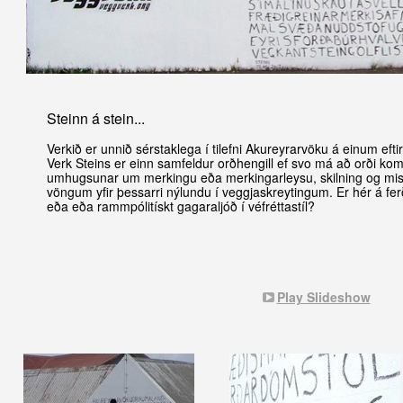
Steinn á stein...
Verkið er unnið sérstaklega í tilefni Akureyrarvöku á einum ef
Verk Steins er einn samfeldur orðhengill ef svo má að orði koma
umhugsunar um merkingu eða merkingarleysu, skilning og missk
vöngum yfir þessarri nýlundu í veggjaskreytingum. Er hér á fe
eða eða rammpólitískt gagaraljóð í véfréttastíl?
Play Slideshow